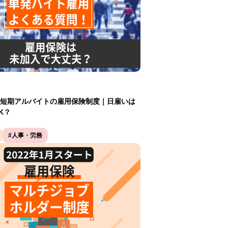
短期アルバイトの雇⽤保険制度｜日雇いは
K？
#人事・労務