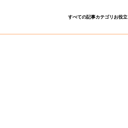
すべての記事
カテゴリ
お役立
アルバイト採用の
サービス
シフトの組み方
ノウハウ
働きやすい職場づ
事例集
アルバイト労務・